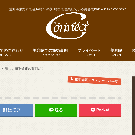
愛知県東海市で昼14時〜深夜0時まで営業している美容院hair & make connect
てのこだわり
美容院での施術事例
プライベート
美容院
DRESSER
Before&After
PPRIVATE
SALON
トリートメント
ヘアカット
ヘアカラー
パーマ
縮毛矯正・ストレートパーマ
メンズヘア
ヘアアレンジ
釣り
instagram
営業日・営業
美容院への予
新しい縮毛矯正の薬剤が！
縮毛矯正・ストレートパーマ
はてブ
送る
Pocket