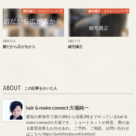
縮毛矯正・ストレートパーマ
縮毛矯正・ストレートパーマ
2020.12.6
2022.7.17
癖だから広がるから
縮毛矯正
ABOUT
この記事をかいた人
hair & make connect 大場純一
愛知の東海市で昼の2時から深夜2時までやっているhair &
make connectの大場です。 ショートカットが得意。 艶のあ
る髪質改善もお任せあれ。 ご予約、ご相談、お問い合わせ
はこちら
https://junichiooba.net/contact/