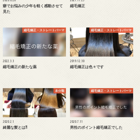
2020.6.20
2021.11.25
癖でお悩みの少年を軽く感動させて
縮毛矯正
見た
縮毛矯正・ストレートパーマ
縮毛矯正・ストレートパーマ
2022.3.3
2019.12.30
縮毛矯正の新たな薬
縮毛矯正は色々です
未分類
縮毛矯正・ストレートパーマ
2020.2.1
2020.7.11
綺麗な髪とは⁈
男性のポイント縮毛矯正でした