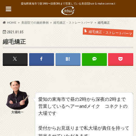
愛知県東海市で昼14時〜深夜0時まで営業している美容院hair & make connect
HOME
美容院での施術事例
縮毛矯正・ストレートパーマ
縮毛矯正
縮毛矯正・ストレートパーマ
2021.01.05
縮毛矯正
愛知の東海市で昼の2時から深夜の2時まで
営業しているヘアーandメイク コネクトの
大場純一
大場です
受付からお見送りまで私大場が責任を持って
担当させていただきます。