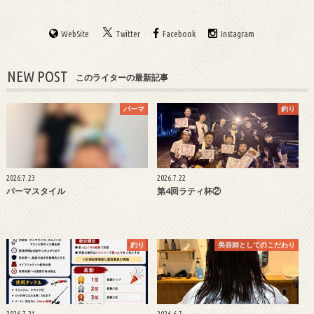
WebSite
Twitter
Facebook
Instagram
NEW POST
このライターの最新記事
パーマ
釣り
2026.7.23
2026.7.22
パーマスタイル
第4回ラティ杯②
釣り
美容師としてのこだわり
2026.7.21
2026.6.7