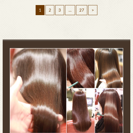
1
2
3
…
27
>