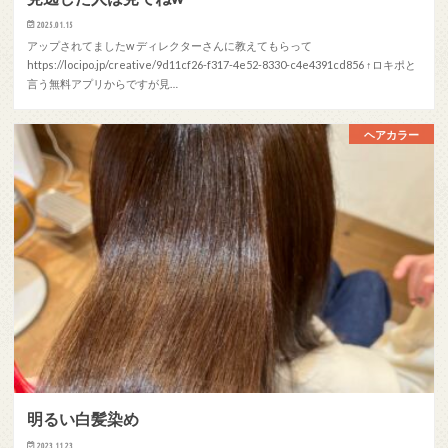
2025.01.15
アップされてましたw ディレクターさんに教えてもらって
https://locipo.jp/creative/9d11cf26-f317-4e52-8330-c4e4391cd856 ↑ロキポと
言う無料アプリからですが見…
ヘアカラー
明るい白髪染め
2023.11.23