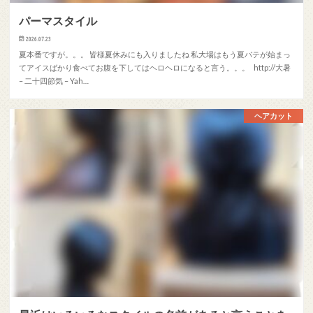
パーマスタイル
2026.07.23
夏本番ですが。。。 皆様夏休みにも入りましたね 私大場はもう夏バテが始まっ
てアイスばかり食べてお腹を下してはヘロヘロになると言う。。。 http://大暑
– 二十四節気 – Yah…
ヘアカット