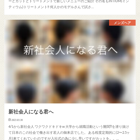
ーとカットとトリートメントで新しいメニューのご紹介 その名もINTIUM(イン
ティウム)トリートメント‼︎ 何人かのモデルさんで試さ…
メンズヘア
新社会人になる君へ
2023.03.30
4/1から新社会人 ワクワクドキドキw 大学から就職活動という難関⁈を潜り抜け
て日本のこの社会で働き出す若人の御来店でした。 ある程度定期的に(2〜2.5ヶ
月)来てくれていたのですが入社式の為に少し早いですがカットを。。…