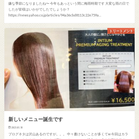
嫌な季節になりましたね〜 今年もあっという間に梅雨時期です 大変な雨の日で
したが皆様はいかがでしたでしょうか？
https://news.yahoo.co.jp/articles/94a36cbd8113c22e759a…
トリートメント
新しいメニュー誕生です
2023.05.18
ブログネタは沢山あるのですが。。。 中々書けないことが多くてw 今回はカラ