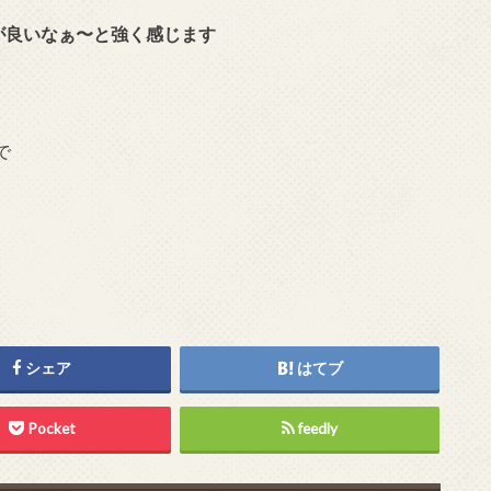
でが良いなぁ〜と強く感じます
で
シェア
はてブ
Pocket
feedly