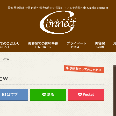
愛知県東海市で昼14時〜深夜0時まで営業している美容院hair & make connect
てのこだわり
美容院での施術事例
プライベート
美容院
DRESSER
Before&After
PPRIVATE
SALON
トリートメント
ヘアカット
ヘアカラー
パーマ
縮毛矯正・ストレートパーマ
メンズヘア
ヘアアレンジ
釣り
instagram
営業日・営業
美容院への予
でしたw
美容師としてのこだわり
たw
はてブ
送る
Pocket