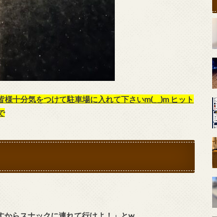
十分気をつけて駐車場に入れて下さいm(_ _)m ヒット
で
すからスナックに連れて行けよ！」とw