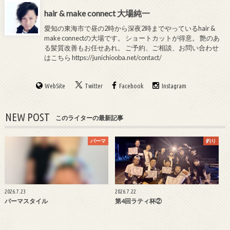
hair & make connect 大場純一
愛知の東海市で昼の2時から深夜2時までやっているhair &
make connectの大場です。 ショートカットが得意。 艶のあ
る髪質改善もお任せあれ。 ご予約、ご相談、お問い合わせ
はこちら
https://junichiooba.net/contact/
WebSite
Twitter
Facebook
Instagram
NEW POST
このライターの最新記事
パーマ
釣り
2026.7.23
2026.7.22
パーマスタイル
第4回ラティ杯②