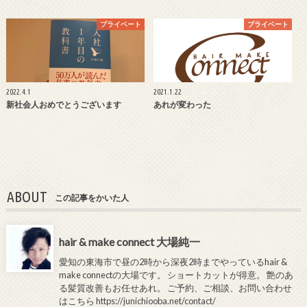
プライベート
プライベート
2022.4.1
2021.1.22
新社会人おめでとうございます
あれが変わった
ABOUT
この記事をかいた人
hair & make connect 大場純一
愛知の東海市で昼の2時から深夜2時までやっているhair &
make connectの大場です。 ショートカットが得意。 艶のあ
る髪質改善もお任せあれ。 ご予約、ご相談、お問い合わせ
はこちら
https://junichiooba.net/contact/