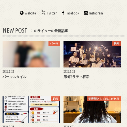
WebSite
Twitter
Facebook
Instagram
NEW POST
このライターの最新記事
パーマ
釣り
2026.7.23
2026.7.22
パーマスタイル
第4回ラティ杯②
釣り
美容師としてのこだわり
2026.7.21
2026.6.7