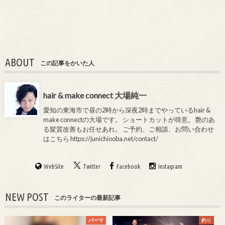
ABOUT
この記事をかいた人
hair & make connect 大場純一
愛知の東海市で昼の2時から深夜2時までやっているhair &
make connectの大場です。 ショートカットが得意。 艶のあ
る髪質改善もお任せあれ。 ご予約、ご相談、お問い合わせ
はこちら
https://junichiooba.net/contact/
WebSite
Twitter
Facebook
Instagram
NEW POST
このライターの最新記事
パーマ
釣り