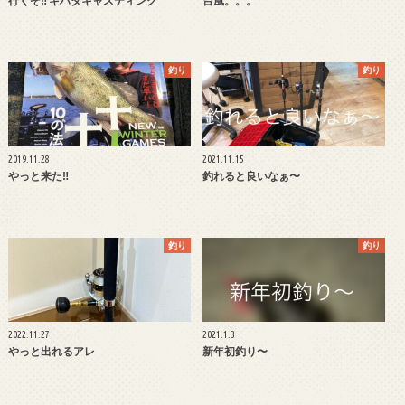
行くぞ‼︎ キハダキャスティング
台風。。。
釣り
釣り
2019.11.28
2021.11.15
やっと来た‼︎
釣れると良いなぁ〜
釣り
釣り
2022.11.27
2021.1.3
やっと出れるアレ
新年初釣り〜