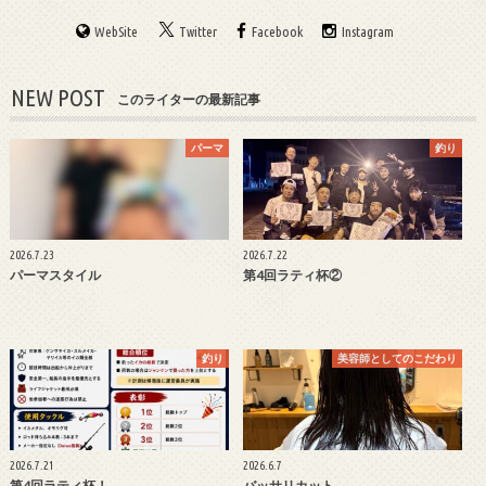
WebSite
Twitter
Facebook
Instagram
NEW POST
このライターの最新記事
パーマ
釣り
2026.7.23
2026.7.22
パーマスタイル
第4回ラティ杯②
釣り
美容師としてのこだわり
2026.7.21
2026.6.7
第4回ラティ杯！
バッサリカット