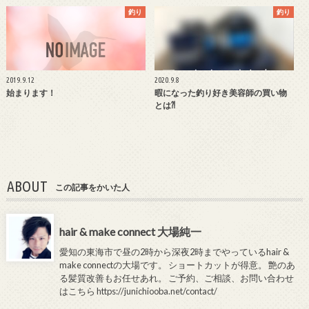
釣り
釣り
2019.9.12
2020.9.8
始まります！
暇になった釣り好き美容師の買い物
とは⁈
ABOUT
この記事をかいた人
hair & make connect 大場純一
愛知の東海市で昼の2時から深夜2時までやっているhair &
make connectの大場です。 ショートカットが得意。 艶のあ
る髪質改善もお任せあれ。 ご予約、ご相談、お問い合わせ
はこちら
https://junichiooba.net/contact/