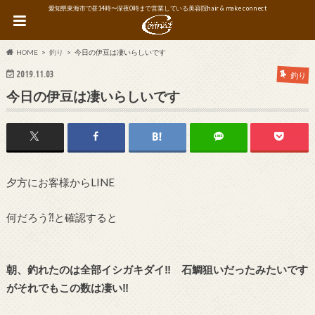
愛知県東海市で昼14時〜深夜0時まで営業している美容院hair & make connect
HOME
釣り
今日の伊豆は凄いらしいです
2019.11.03
釣り
今日の伊豆は凄いらしいです
夕方にお客様からLINE
何だろう⁈と確認すると
朝、釣れたのは全部イシガキダイ‼︎ 石鯛狙いだったみたいです
がそれでもこの数は凄い‼︎