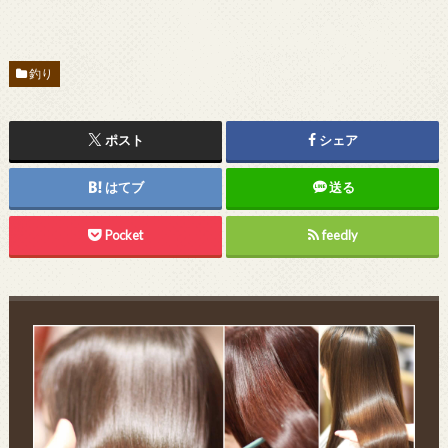
釣り
ポスト
シェア
はてブ
送る
Pocket
feedly