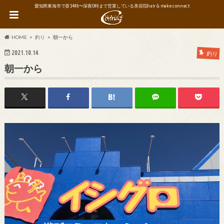
愛知県東海市で昼14時〜深夜0時まで営業している美容院hair & make connect
HOME
釣り
朝一から
2021.10.14
釣り
朝一から