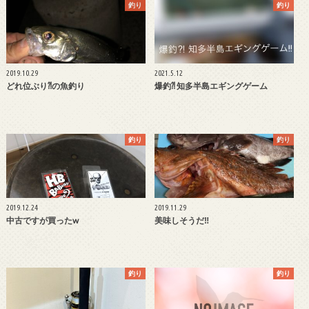
釣り
釣り
2019.10.29
2021.5.12
どれ位ぶり⁈の魚釣り
爆釣⁈ 知多半島エギングゲーム
釣り
釣り
2019.12.24
2019.11.29
中古ですが買ったw
美味しそうだ‼︎
釣り
釣り