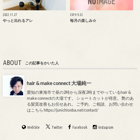
2022.11.27
2019.9.22
やっと出れるアレ
毎月の楽しみ☆
ABOUT
この記事をかいた人
hair & make connect 大場純一
愛知の東海市で昼の2時から深夜2時までやっているhair &
make connectの大場です。 ショートカットが得意。 艶のあ
る髪質改善もお任せあれ。 ご予約、ご相談、お問い合わせ
はこちら
https://junichiooba.net/contact/
WebSite
Twitter
Facebook
Instagram