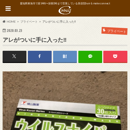
愛知県東海市で昼14時〜深夜0時まで営業している美容院hair & make connect
HOME
プライベート
アレがついに手に入った‼︎
2020.03.23
プライベート
アレがついに手に入った‼︎