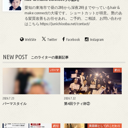
愛知の東海市で昼の2時から深夜2時までやっているhair &
make connectの大場です。 ショートカットが得意。 艶のあ
る髪質改善もお任せあれ。 ご予約、ご相談、お問い合わせ
はこちら
https://junichiooba.net/contact/
WebSite
Twitter
Facebook
Instagram
NEW POST
このライターの最新記事
パーマ
釣り
2026.7.23
2026.7.22
パーマスタイル
第4回ラティ杯②
釣り
美容師としてのこだわり