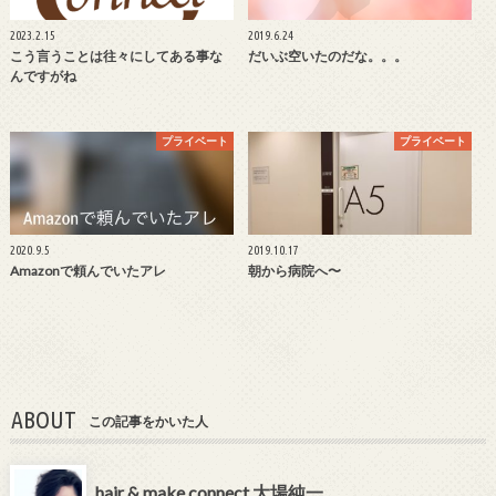
2023.2.15
2019.6.24
こう言うことは往々にしてある事な
だいぶ空いたのだな。。。
んですがね
プライベート
プライベート
2020.9.5
2019.10.17
Amazonで頼んでいたアレ
朝から病院へ〜
ABOUT
この記事をかいた人
hair & make connect 大場純一