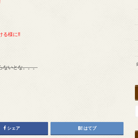
︎
る様に‼︎
らないとな。。。
シェア
はてブ