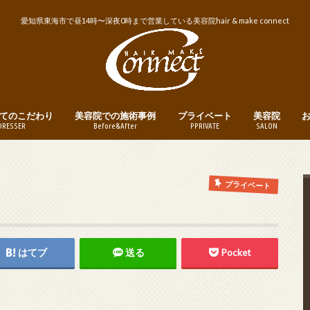
愛知県東海市で昼14時〜深夜0時まで営業している美容院hair & make connect
てのこだわり
美容院での施術事例
プライベート
美容院
DRESSER
Before&After
PPRIVATE
SALON
トリートメント
ヘアカット
ヘアカラー
パーマ
縮毛矯正・ストレートパーマ
メンズヘア
ヘアアレンジ
釣り
instagram
営業日・営業
美容院への予
プライベート
はてブ
送る
Pocket