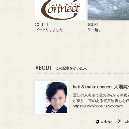
2021.11.10
2022.9.8
ビックリしました
引っ越し
ABOUT
この記事をかいた人
hair & make connect 大場
愛知の東海市で昼の2時から深夜2時まで
が得意。 艶のある髪質改善もお
https://junichiooba.net/contact/
WebSite
Twit