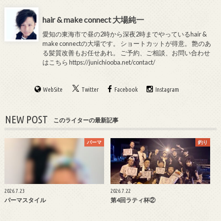
hair & make connect 大場純一
愛知の東海市で昼の2時から深夜2時までやっているhair &
make connectの大場です。 ショートカットが得意。 艶のあ
る髪質改善もお任せあれ。 ご予約、ご相談、お問い合わせ
はこちら
https://junichiooba.net/contact/
WebSite
Twitter
Facebook
Instagram
NEW POST
このライターの最新記事
パーマ
釣り
2026.7.23
2026.7.22
パーマスタイル
第4回ラティ杯②