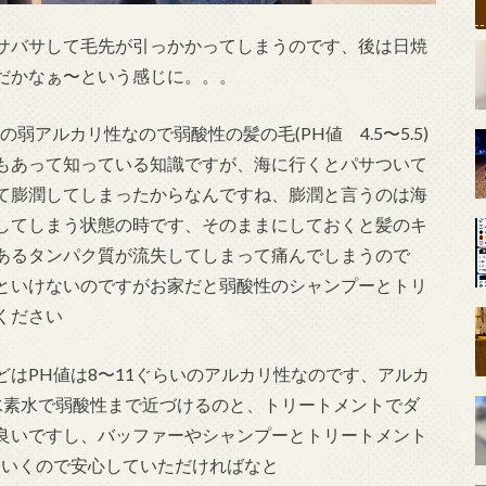
サバサして毛先が引っかかってしまうのです、後は日焼
だかなぁ〜という感じに。。。
の弱アルカリ性なので弱酸性の髪の毛(PH値 4.5〜5.5)
もあって知っている知識ですが、海に行くとパサついて
て膨潤してしまったからなんですね、膨潤と言うのは海
してしまう状態の時です、そのままにしておくと髪のキ
あるタンパク質が流失してしまって痛んでしまうので
といけないのですがお家だと弱酸性のシャンプーとトリ
ください
はPH値は8〜11ぐらいのアルカリ性なのです、アルカ
水素水で弱酸性まで近づけるのと、トリートメントでダ
良いですし、バッファーやシャンプーとトリートメント
ていくので安心していただければなと