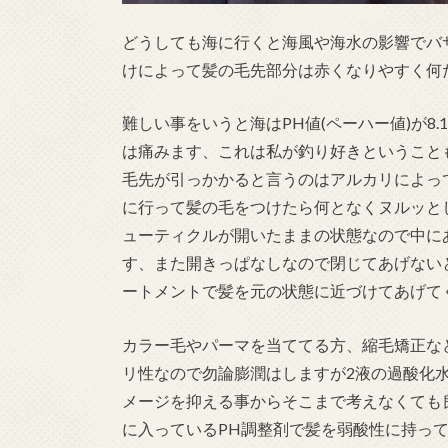
どうしても海に行くと海風や海水の影響でバ
けによって髪の毛先部分は赤くなりやすく何
難しい事をいうと海はPH値(ペーハー値)が8.1
は痛みます、これは私が釣り好きということ
毛先が引っかかると言うのはアルカリによっ
に行って髪の毛をつけたら何となくヌルッと
ューティクルが開いたままの状態なので中に
す、また開きっぱなしなので閉じてあげない
ートメントで髪を元の状態に近づけてあげて
カラー毛やパーマを当ててる方、縮毛矯正など
リ性なので勿論膨潤はしますが2液の過酸化
メージを抑える事からそこまで考えなくても
に入っているPH調整剤で髪を弱酸性に持っ