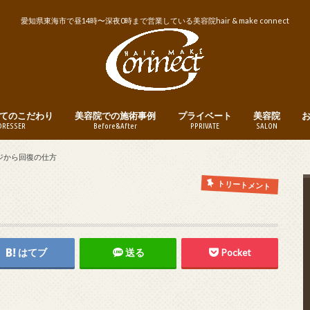
愛知県東海市で昼14時〜深夜0時まで営業している美容院hair & make connect
てのこだわり
美容院での施術事例
プライベート
美容院
DRESSER
Before&After
PPRIVATE
SALON
トリートメント
ヘアカット
ヘアカラー
パーマ
縮毛矯正・ストレートパーマ
メンズヘア
ヘアアレンジ
釣り
instagram
営業日・営業
美容院への予
ジから回復の仕方
トリートメント
はてブ
送る
Pocket