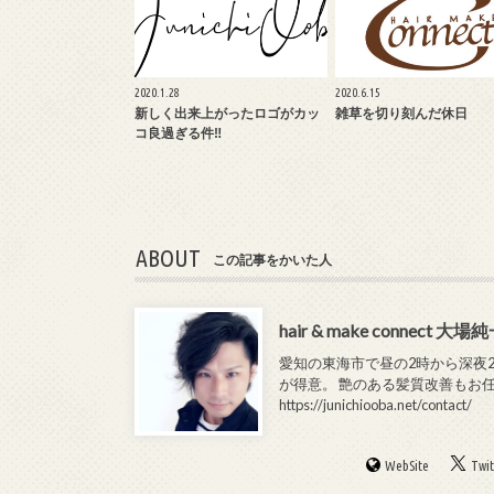
2020.1.28
2020.6.15
新しく出来上がったロゴがカッ
雑草を切り刻んだ休日
コ良過ぎる件‼︎
ABOUT
この記事をかいた人
hair & make connect 大場
愛知の東海市で昼の2時から深夜2時まで
が得意。 艶のある髪質改善もお
https://junichiooba.net/contact/
WebSite
Twit