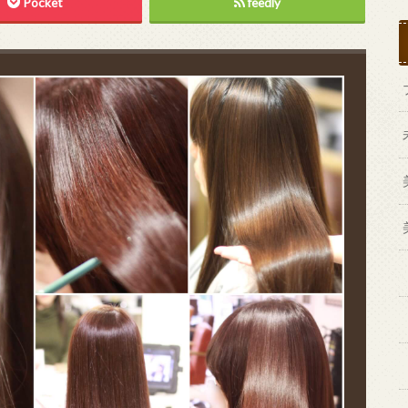
Pocket
feedly