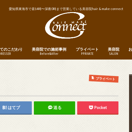
愛知県東海市で昼14時〜深夜0時まで営業している美容院hair & make connect
てのこだわり
美容院での施術事例
プライベート
美容院
DRESSER
Before&After
PPRIVATE
SALON
トリートメント
ヘアカット
ヘアカラー
パーマ
縮毛矯正・ストレートパーマ
メンズヘア
ヘアアレンジ
釣り
instagram
営業日・営業
美容院への予
プライベート
はてブ
送る
Pocket