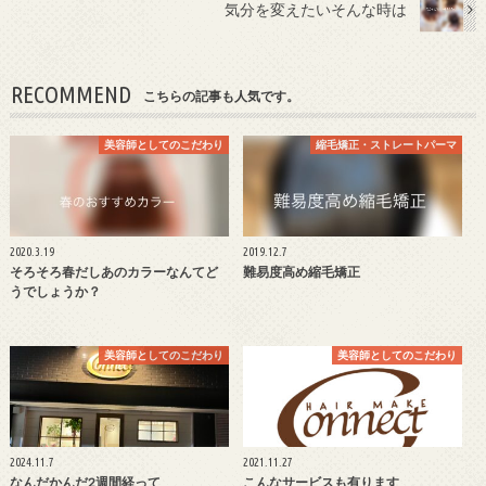
気分を変えたいそんな時は
RECOMMEND
こちらの記事も人気です。
美容師としてのこだわり
縮毛矯正・ストレートパーマ
2020.3.19
2019.12.7
そろそろ春だしあのカラーなんてど
難易度高め縮毛矯正
うでしょうか？
美容師としてのこだわり
美容師としてのこだわり
2024.11.7
2021.11.27
なんだかんだ2週間経って
こんなサービスも有ります