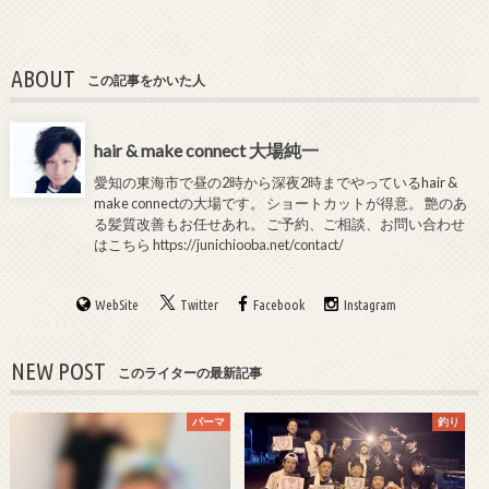
ABOUT
この記事をかいた人
hair & make connect 大場純一
愛知の東海市で昼の2時から深夜2時までやっているhair &
make connectの大場です。 ショートカットが得意。 艶のあ
る髪質改善もお任せあれ。 ご予約、ご相談、お問い合わせ
はこちら
https://junichiooba.net/contact/
WebSite
Twitter
Facebook
Instagram
NEW POST
このライターの最新記事
パーマ
釣り