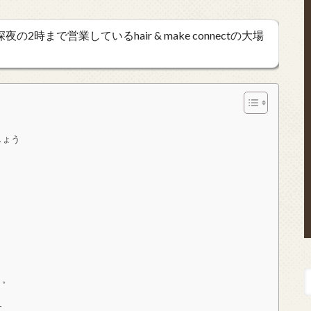
時まで営業しているhair & make connectの大場
しょう
。。
す