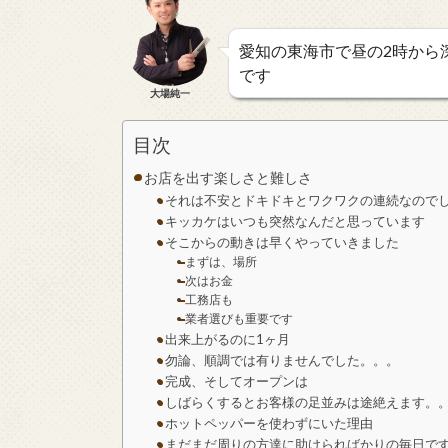
愛知の東海市で昼の2時から深夜の2
です
大場純一
目次
お店を出す楽しさと難しさ
それは不安とドキドキとワクワクの連続なので
キッカケはいつも突然なんだと思っています
そこからの動きは早くやっていきました
まずは、場所
次はお金
工務店も
業者選びも重要です
出来上がるのに1ヶ月
勿論、順調では有りませんでした。。。
完成、そしてオープンは
しばらくするとお客様の足並みは途絶えます。
ホットペッパーを使わずにいた理由
まだまだ周りの方達に助けらればかりの毎日で