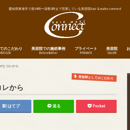
愛知県東海市で昼14時〜深夜0時まで営業している美容院hair & make connect
てのこだわり
美容院での施術事例
プライベート
美容院
DRESSER
Before&After
PPRIVATE
SALON
トリートメント
ヘアカット
ヘアカラー
パーマ
縮毛矯正・ストレートパーマ
メンズヘア
ヘアアレンジ
釣り
instagram
営業日・営業
美容院への予
ctとコレから
美容師としてのこだわり
とコレから
はてブ
送る
Pocket