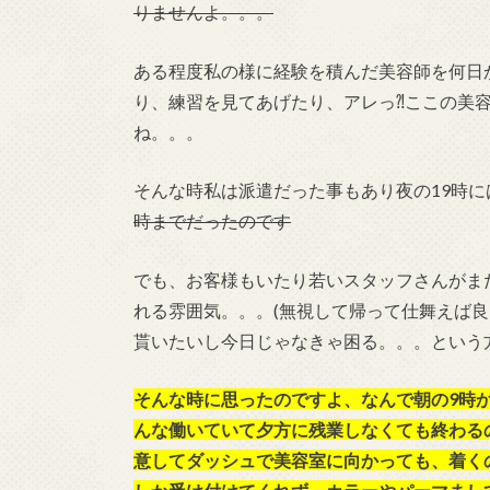
りませんよ。。。
ある程度私の様に経験を積んだ美容師を何日
り、練習を見てあげたり、アレっ⁈ここの美
ね。。。
そんな時私は派遣だった事もあり夜の19時
時までだったのです
でも、お客様もいたり若いスタッフさんがま
れる雰囲気。。。(無視して帰って仕舞えば良
貰いたいし今日じゃなきゃ困る。。。という
そんな時に思ったのですよ、なんで朝の9時
んな働いていて夕方に残業しなくても終わる
意してダッシュで美容室に向かっても、着く