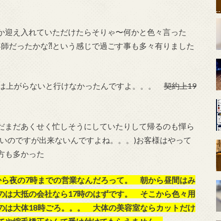
か迎え入れていただけたらそりゃ〜何かと色々言った
容師だったかな⁈という感じで過ごす事も多々有りました
には上がらないと行けなかったんですよ。。。
契約上19
だまだあくせく忙しそうにしていたりして帰るのも憚ら
いのですが出来ないんですよね。。。)お客様はやって
方も多かった
から夜の7時までの営業なんだろって。 朝から昼間はみ
のは大抵の会社なら17時のはずです。 そこから色々用
のは大体18時ごろ。。。 大体の美容室ならカットだけ