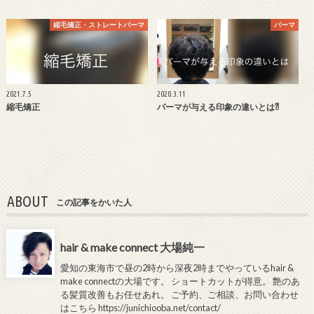
縮毛矯正・ストレートパーマ
パーマ
2021.7.5
2020.3.11
縮毛矯正
パーマが与える印象の違いとは⁈
ABOUT
この記事をかいた人
hair & make connect 大場純一
愛知の東海市で昼の2時から深夜2時までやっているhair &
make connectの大場です。 ショートカットが得意。 艶のあ
る髪質改善もお任せあれ。 ご予約、ご相談、お問い合わせ
はこちら
https://junichiooba.net/contact/