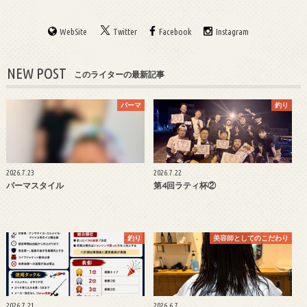
WebSite
Twitter
Facebook
Instagram
NEW POST
このライターの最新記事
パーマ
釣り
2026.7.23
2026.7.22
パーマスタイル
第4回ラティ杯②
釣り
美容師としてのこだわり
2026.7.21
2026.6.7