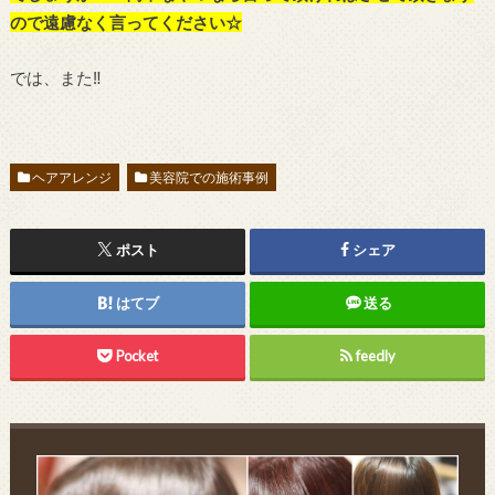
ので遠慮なく言ってください☆
では、また‼︎
ヘアアレンジ
美容院での施術事例
ポスト
シェア
はてブ
送る
Pocket
feedly