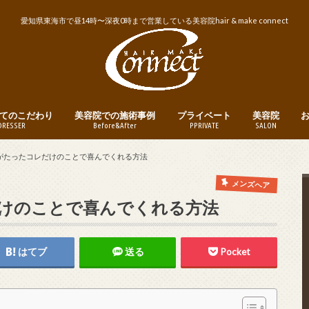
愛知県東海市で昼14時〜深夜0時まで営業している美容院hair & make connect
てのこだわり
美容院での施術事例
プライベート
美容院
DRESSER
Before&After
PPRIVATE
SALON
トリートメント
ヘアカット
ヘアカラー
パーマ
縮毛矯正・ストレートパーマ
メンズヘア
ヘアアレンジ
釣り
instagram
営業日・営業
美容院への予
がたったコレだけのことで喜んでくれる方法
メンズヘア
けのことで喜んでくれる方法
はてブ
送る
Pocket