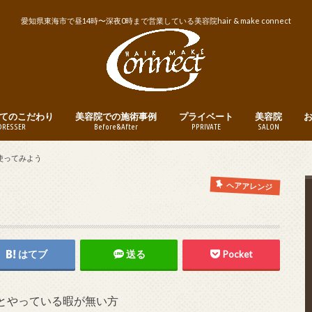
愛知県東海市で昼14時〜深夜0時まで営業している美容院hair & make connect
てのこだわり
美容院での施術事例
プライベート
美容院
DRESSER
Before&After
PPRIVATE
SALON
トリートメント
ヘアカット
ヘアカラー
パーマ
縮毛矯正・ストレートパーマ
メンズヘア
ヘアアレンジ
釣り
instagram
営業日・営業
美容院への予
使ってみよう
ヘアアレンジ
はてブ
送る
Pocket
とやっている暇が無い方