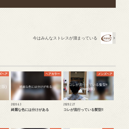
今はみんなストレスが溜まっている
ズヘア
ヘアカラー
メンズヘア
2020.6.3
2020.2.27
綺麗な色には分けがある
コレが流行っている髪型‼︎