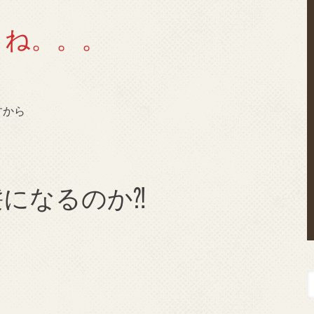
よね。。。
すから
になるのか⁈