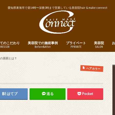
愛知県東海市で昼14時〜深夜0時まで営業している美容院hair & make connect
てのこだわり
美容院での施術事例
プライベート
美容院
DRESSER
Before&After
PPRIVATE
SALON
トリートメント
ヘアカット
ヘアカラー
パーマ
縮毛矯正・ストレートパーマ
メンズヘア
ヘアアレンジ
釣り
instagram
営業日・営業
美容院への予
つの原因とは？
ヘアカラー
はてブ
送る
Pocket