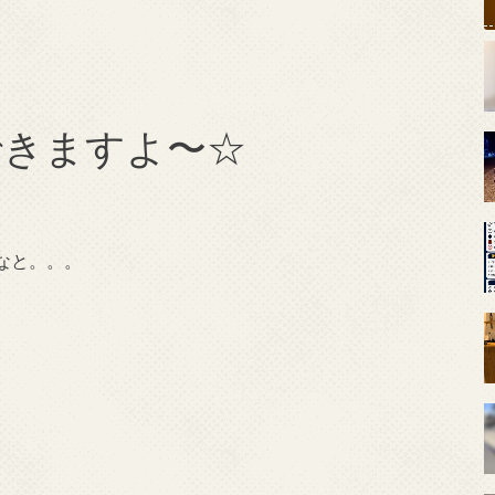
できますよ〜☆
なと。。。