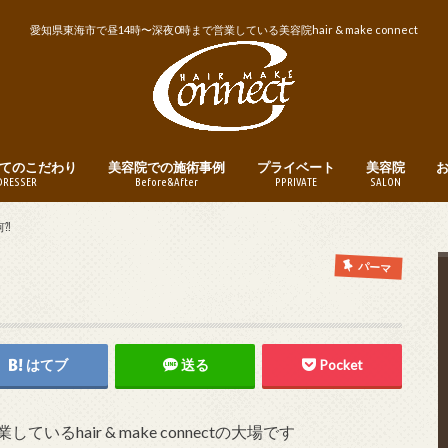
愛知県東海市で昼14時〜深夜0時まで営業している美容院hair & make connect
てのこだわり
美容院での施術事例
プライベート
美容院
DRESSER
Before&After
PPRIVATE
SALON
トリートメント
ヘアカット
ヘアカラー
パーマ
縮毛矯正・ストレートパーマ
メンズヘア
ヘアアレンジ
釣り
instagram
営業日・営業
美容院への予
⁈
パーマ
はてブ
送る
Pocket
hair & make connectの大場です