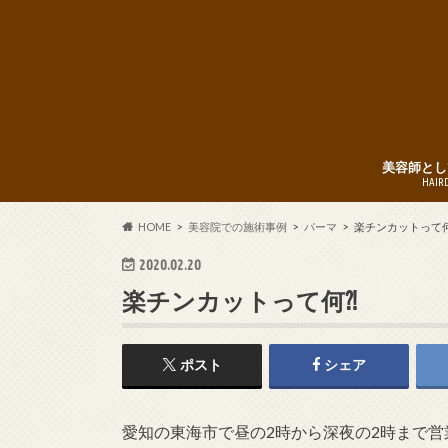
美容師とし
HAIR
HOME
美容院での施術事例
パーマ
楽チンカットって何
2020.02.20
楽チンカットって何⁈
ポスト
シェア
愛知の東海市で昼の2時から深夜の2時まで営業している