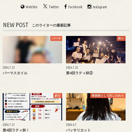
WebSite
Twitter
Facebook
Instagram
NEW POST
このライターの最新記事
パーマ
釣り
2026.7.23
2026.7.22
パーマスタイル
第4回ラティ杯②
釣り
美容師としてのこだわり
2026.7.21
2026.6.7
第4回ラティ杯！
バッサリカット