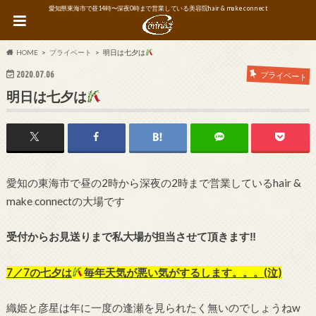
愛知県東海市で昼14時〜深夜0時まで営業している美容院hair & make connect
HOME
プライベート
明日は七夕は
2020.07.06
プライベート
明日は七夕は
愛知の東海市で昼の2時から深夜の2時まで営業しているhair &
make connectの大場です
受付からお見送りまで私大場が担当させて頂きます‼︎
7／7の七夕は
毎年天気が悪い気がするします。。。(泣)
織姫と彦星は年に一度の逢瀬を見られたく無いのでしょうねw