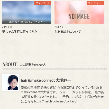
プライベート
プライベート
2020.8.10
2020.5.7
婆ちゃん孝行に行ってきた
とある絵本について
ABOUT
この記事をかいた人
hair & make connect 大場純一
愛知の東海市で昼の2時から深夜2時までやっているhair &
make connectの大場です。 ショートカットが得意。 艶のあ
る髪質改善もお任せあれ。 ご予約、ご相談、お問い合わせ
はこちら
https://junichiooba.net/contact/