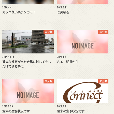
2020.4.4
2022.5.11
カッコ良い楽チンカット
ご冥福を
未分類
未分類
2019.10.14
2024.1.4
甚大な被害が出た台風に対して少し
さぁ 明日から
だけできる事は
未分類
未分類
2022.7.29
2022.7.8
週末の空き状況です
週末の空き状況です