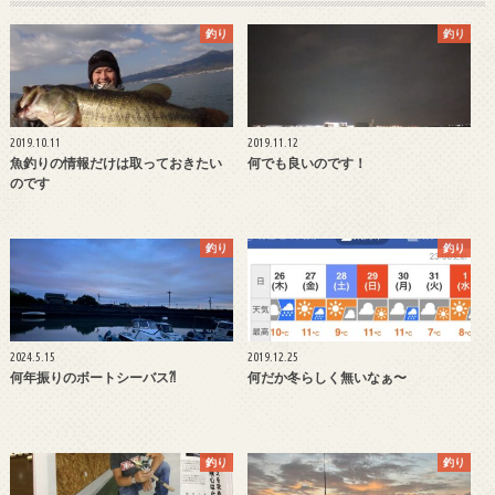
釣り
釣り
2019.10.11
2019.11.12
魚釣りの情報だけは取っておきたい
何でも良いのです！
のです
釣り
釣り
2024.5.15
2019.12.25
何年振りのボートシーバス⁈
何だか冬らしく無いなぁ〜
釣り
釣り