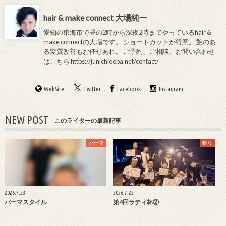
hair & make connect 大場純一
愛知の東海市で昼の2時から深夜2時までやっているhair &
make connectの大場です。 ショートカットが得意。 艶のあ
る髪質改善もお任せあれ。 ご予約、ご相談、お問い合わせ
はこちら
https://junichiooba.net/contact/
WebSite
Twitter
Facebook
Instagram
NEW POST
このライターの最新記事
パーマ
釣り
2026.7.23
2026.7.22
パーマスタイル
第4回ラティ杯②