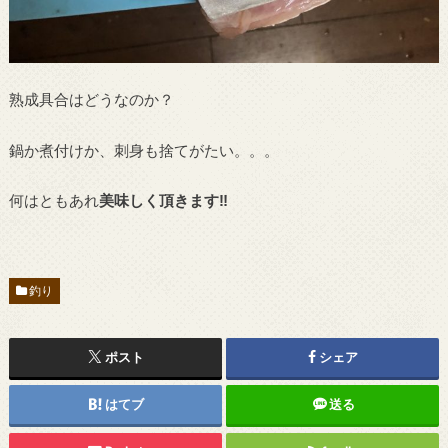
熟成具合はどうなのか？
鍋か煮付けか、刺身も捨てがたい。。。
何はともあれ
美味しく頂きます‼︎
釣り
ポスト
シェア
はてブ
送る