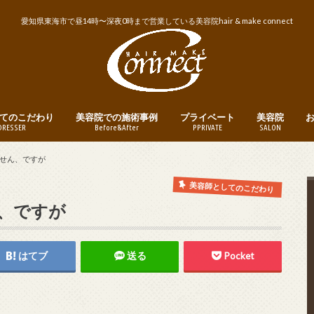
愛知県東海市で昼14時〜深夜0時まで営業している美容院hair & make connect
てのこだわり
美容院での施術事例
プライベート
美容院
DRESSER
Before&After
PPRIVATE
SALON
トリートメント
ヘアカット
ヘアカラー
パーマ
縮毛矯正・ストレートパーマ
メンズヘア
ヘアアレンジ
釣り
instagram
営業日・営業
美容院への予
せん、ですが
美容師としてのこだわり
、ですが
はてブ
送る
Pocket