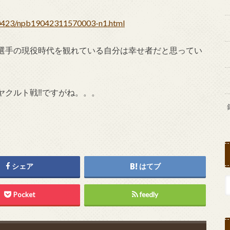
90423/npb19042311570003-n1.html
選手の現役時代を観れている自分は幸せ者だと思ってい
クルト戦‼︎ですがね。。。
シェア
はてブ
Pocket
feedly