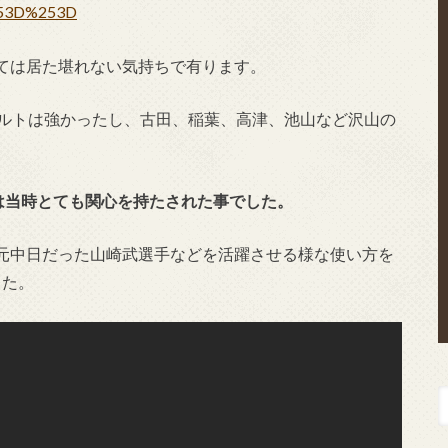
53D%253D
ては居た堪れない気持ちで有ります。
クルトは強かったし、古田、稲葉、高津、池山など沢山の
には当時とても関心を持たされた事でした。
元中日だった山崎武選手などを活躍させる様な使い方を
した。