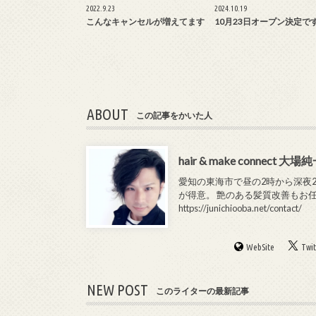
2022.9.23
2024.10.19
こんなキャンセルが増えてます
10月23日オープン決定です
ABOUT
この記事をかいた人
hair & make connect 大場
愛知の東海市で昼の2時から深夜2時まで
が得意。 艶のある髪質改善もお
https://junichiooba.net/contact/
WebSite
Twit
NEW POST
このライターの最新記事