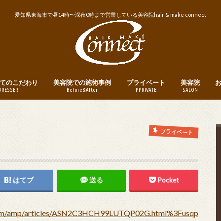
愛知県東海市で昼14時〜深夜0時まで営業している美容院hair & make connect
てのこだわり
美容院での施術事例
プライベート
美容院
DRESSER
Before&After
PPRIVATE
SALON
トリートメント
ヘアカット
ヘアカラー
パーマ
縮毛矯正・ストレートパーマ
メンズヘア
ヘアアレンジ
釣り
instagram
営業日・営業
美容院への予
プライベート
はてブ
送る
Pocket
hi.com/amp/articles/ASN2C3HCH99LUTQP02G.html%3Fusqp