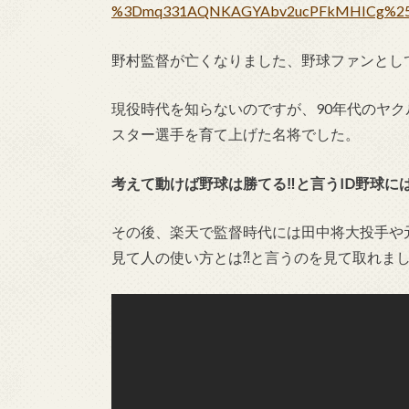
%3Dmq331AQNKAGYAbv2ucPFkMHICg%2
野村監督が亡くなりました、野球ファンとし
現役時代を知らないのですが、90年代のヤ
スター選手を育て上げた名将でした。
考えて動けば野球は勝てる‼︎と言うID野球
その後、楽天で監督時代には田中将大投手や
見て人の使い方とは⁈と言うのを見て取れま