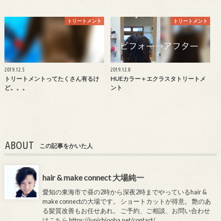
トリートメント
トリートメント
2019.12.5
2019.12.8
トリートメントってたくさん有るけ
HUEカラー＋エクラスタトリートメ
ど。。。
ント
ABOUT
この記事をかいた人
hair & make connect 大場純一
愛知の東海市で昼の2時から深夜2時までやっているhair &
make connectの大場です。 ショートカットが得意。 艶のあ
る髪質改善もお任せあれ。 ご予約、ご相談、お問い合わせ
はこちら
https://junichiooba.net/contact/