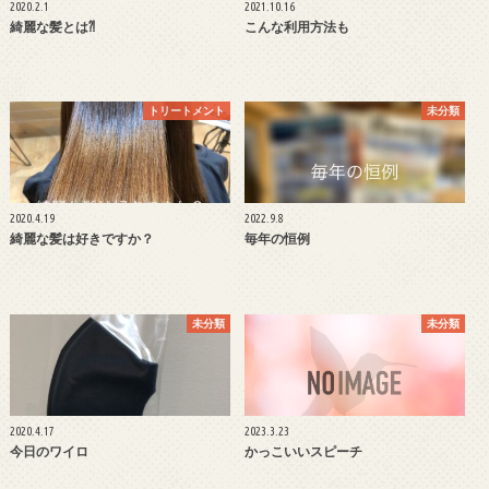
2020.2.1
2021.10.16
綺麗な髪とは⁈
こんな利用方法も
トリートメント
未分類
2020.4.19
2022.9.8
綺麗な髪は好きですか？
毎年の恒例
未分類
未分類
2020.4.17
2023.3.23
今日のワイロ
かっこいいスピーチ