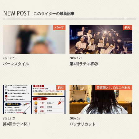
NEW POST
このライターの最新記事
パーマ
釣り
2026.7.23
2026.7.22
パーマスタイル
第4回ラティ杯②
釣り
美容師としてのこだわり
2026.7.21
2026.6.7
第4回ラティ杯！
バッサリカット