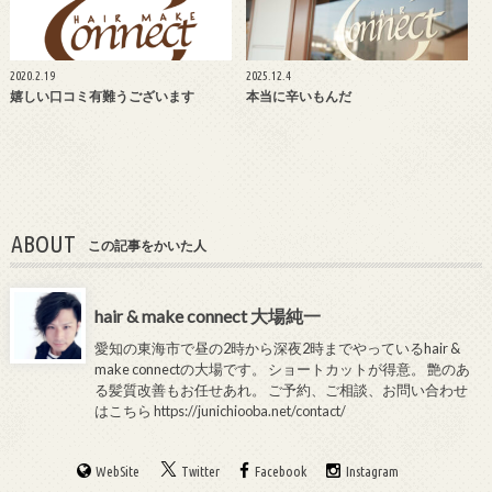
2020.2.19
2025.12.4
嬉しい口コミ有難うございます
本当に辛いもんだ
ABOUT
この記事をかいた人
hair & make connect 大場純一
愛知の東海市で昼の2時から深夜2時までやっているhair &
make connectの大場です。 ショートカットが得意。 艶のあ
る髪質改善もお任せあれ。 ご予約、ご相談、お問い合わせ
はこちら
https://junichiooba.net/contact/
WebSite
Twitter
Facebook
Instagram