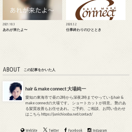
2021.10.3
2020.3.2
あれが来たよ〜
仕事終わりのひととき
ABOUT
この記事をかいた人
hair & make connect 大場純一
愛知の東海市で昼の2時から深夜2時までやっているhair &
make connectの大場です。 ショートカットが得意。 艶のあ
る髪質改善もお任せあれ。 ご予約、ご相談、お問い合わせ
はこちら
https://junichiooba.net/contact/
WebSite
Twitter
Facebook
Instagram