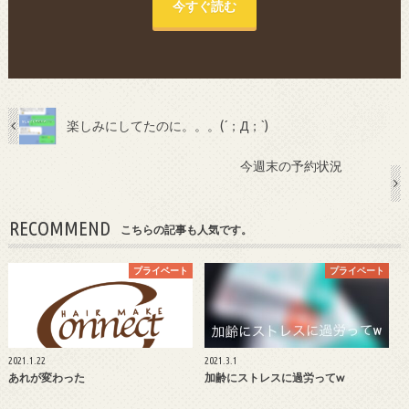
今すぐ読む
楽しみにしてたのに。。。(´；Д；`)
今週末の予約状況
RECOMMEND
こちらの記事も人気です。
プライベート
プライベート
2021.1.22
2021.3.1
あれが変わった
加齢にストレスに過労ってw