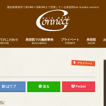
愛知県東海市で昼14時〜深夜0時まで営業している美容院hair & make connect
てのこだわり
美容院での施術事例
プライベート
美容院
DRESSER
Before&After
PPRIVATE
SALON
トリートメント
ヘアカット
ヘアカラー
パーマ
縮毛矯正・ストレートパーマ
メンズヘア
ヘアアレンジ
釣り
instagram
営業日・営業
美容院への予
プライベート
はてブ
送る
Pocket
95/