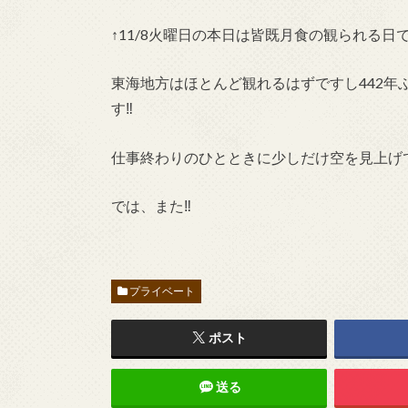
↑11/8火曜日の本日は皆既月食の観られる日
東海地方はほとんど観れるはずですし442
す‼︎
仕事終わりのひとときに少しだけ空を見上げてみ
では、また‼︎
プライベート
ポスト
送る