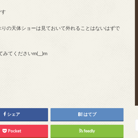
です
年ぶりの天体ショーは見ておいて外れることはないはずで
てくださいm(__)m
シェア
はてブ
Pocket
feedly