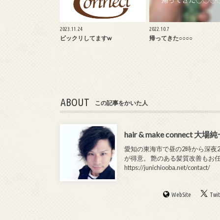
2023.11.24
2022.10.7
ビックリしてますw
帰ってきた○○○○
ABOUT
この記事をかいた人
hair & make connect 大場
愛知の東海市で昼の2時から深夜2時まで
が得意。 艶のある髪質改善もお
https://junichiooba.net/contact/
WebSite
Twit