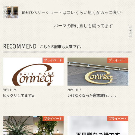
men'sベリーショートはコレくらい短くがカッコ良い
パーマの掛け直しも賜ってます
RECOMMEND
こちらの記事も人気です。
プライベート
プライベート
2023.11.24
2024.10.19
ビックリしてますw
いけなくなった家族旅行。。。
プライベート
プライベート