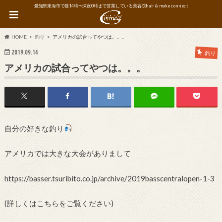
愛知県東海市で昼14時〜深夜0時まで営業している美容院hair & make connect
HOME
釣り
アメリカの試合ってやつは。。。
2019.09.14
釣り
アメリカの試合ってやつは。。。
自分の好きな釣り
アメリカでは大きな大会がありまして
https://basser.tsuribito.co.jp/archive/2019basscentralopen-1-3
(詳しくはこちらをご覧ください)