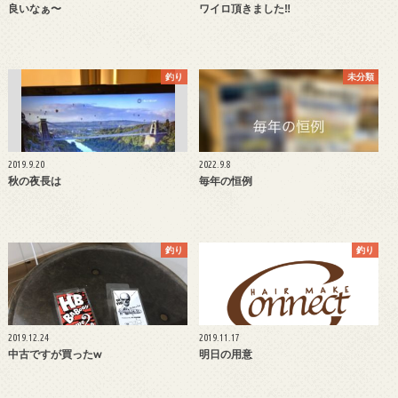
良いなぁ〜
ワイロ頂きました‼︎
釣り
未分類
2019.9.20
2022.9.8
秋の夜長は
毎年の恒例
釣り
釣り
2019.12.24
2019.11.17
中古ですが買ったw
明日の用意