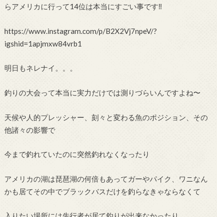
らアメリカに行って14位は本当にすごい事です‼︎
https://www.instagram.com/p/B2X2Vj7npeV/?
igshid=1apjmxw84vrb1
明日もネレナイ。。。
釣りの大会って本当に実力だけでは測りづらいんですよね〜
天候や人的プレッシャー、刻々と変わる魚のポジション、その
他諸々の影響で
今まで釣れていたのに突然釣れなくなったり
アメリカの湖は琵琶湖の何倍もあってガーやパイク、ワニなん
かも居てその中でブラックバスだけを釣らなきゃならなくて
入りたい場所には先行者が居て釣りが出来なかったり