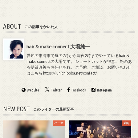
ABOUT
この記事をかいた人
hair & make connect 大場純一
愛知の東海市で昼の2時から深夜2時までやっているhair &
make connectの大場です。 ショートカットが得意。 艶のあ
る髪質改善もお任せあれ。 ご予約、ご相談、お問い合わせ
はこちら
https://junichiooba.net/contact/
WebSite
Twitter
Facebook
Instagram
NEW POST
このライターの最新記事
パーマ
釣り